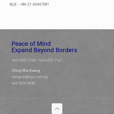
电话：+86-21-60447281
Peace of Mind
Expand Beyond Borders
+65 6292 7168 / +65 6292 7167
Ching Mia Kuang
chingmk@leyu.com.sg
+65 9636 8096